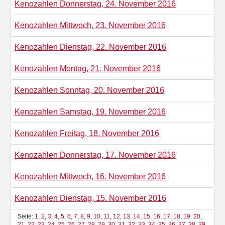
Kenozahlen Donnerstag, 24. November 2016
Kenozahlen Mittwoch, 23. November 2016
Kenozahlen Dienstag, 22. November 2016
Kenozahlen Montag, 21. November 2016
Kenozahlen Sonntag, 20. November 2016
Kenozahlen Samstag, 19. November 2016
Kenozahlen Freitag, 18. November 2016
Kenozahlen Donnerstag, 17. November 2016
Kenozahlen Mittwoch, 16. November 2016
Kenozahlen Dienstag, 15. November 2016
Seite:
1
,
2
,
3
,
4
,
5
,
6
,
7
,
8
,
9
,
10
,
11
,
12
,
13
,
14
,
15
,
16
,
17
,
18
,
19
,
20
,
21
,
22
,
23
,
24
,
25
,
26
,
27
,
28
,
29
,
30
,
31
,
32
,
33
,
34
,
35
,
36
,
37
,
38
,
39
,