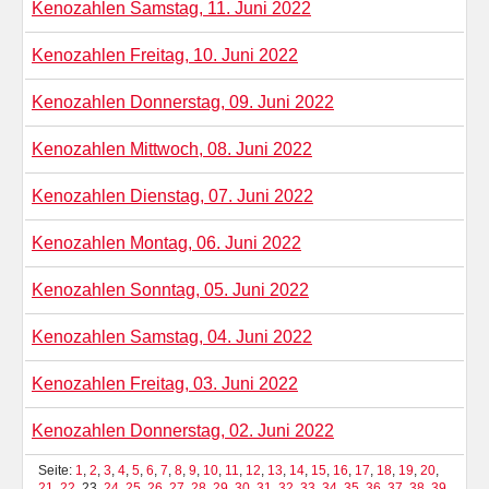
Kenozahlen Samstag, 11. Juni 2022
Kenozahlen Freitag, 10. Juni 2022
Kenozahlen Donnerstag, 09. Juni 2022
Kenozahlen Mittwoch, 08. Juni 2022
Kenozahlen Dienstag, 07. Juni 2022
Kenozahlen Montag, 06. Juni 2022
Kenozahlen Sonntag, 05. Juni 2022
Kenozahlen Samstag, 04. Juni 2022
Kenozahlen Freitag, 03. Juni 2022
Kenozahlen Donnerstag, 02. Juni 2022
Seite:
1
,
2
,
3
,
4
,
5
,
6
,
7
,
8
,
9
,
10
,
11
,
12
,
13
,
14
,
15
,
16
,
17
,
18
,
19
,
20
,
21
,
22
, 23,
24
,
25
,
26
,
27
,
28
,
29
,
30
,
31
,
32
,
33
,
34
,
35
,
36
,
37
,
38
,
39
,