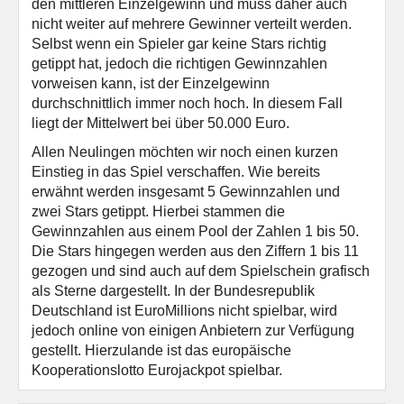
den mittleren Einzelgewinn und muss daher auch
nicht weiter auf mehrere Gewinner verteilt werden.
Selbst wenn ein Spieler gar keine Stars richtig
getippt hat, jedoch die richtigen Gewinnzahlen
vorweisen kann, ist der Einzelgewinn
durchschnittlich immer noch hoch. In diesem Fall
liegt der Mittelwert bei über 50.000 Euro.
Allen Neulingen möchten wir noch einen kurzen
Einstieg in das Spiel verschaffen. Wie bereits
erwähnt werden insgesamt 5 Gewinnzahlen und
zwei Stars getippt. Hierbei stammen die
Gewinnzahlen aus einem Pool der Zahlen 1 bis 50.
Die Stars hingegen werden aus den Ziffern 1 bis 11
gezogen und sind auch auf dem Spielschein grafisch
als Sterne dargestellt. In der Bundesrepublik
Deutschland ist EuroMillions nicht spielbar, wird
jedoch online von einigen Anbietern zur Verfügung
gestellt. Hierzulande ist das europäische
Kooperationslotto Eurojackpot spielbar.