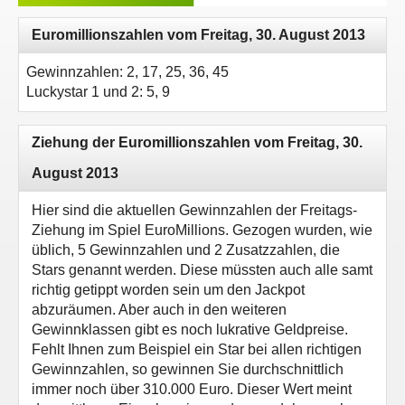
Euromillionszahlen vom Freitag, 30. August 2013
Gewinnzahlen: 2, 17, 25, 36, 45
Luckystar 1 und 2: 5, 9
Ziehung der Euromillionszahlen vom Freitag, 30.
August 2013
Hier sind die aktuellen Gewinnzahlen der Freitags-
Ziehung im Spiel EuroMillions. Gezogen wurden, wie
üblich, 5 Gewinnzahlen und 2 Zusatzzahlen, die
Stars genannt werden. Diese müssten auch alle samt
richtig getippt worden sein um den Jackpot
abzuräumen. Aber auch in den weiteren
Gewinnklassen gibt es noch lukrative Geldpreise.
Fehlt Ihnen zum Beispiel ein Star bei allen richtigen
Gewinnzahlen, so gewinnen Sie durchschnittlich
immer noch über 310.000 Euro. Dieser Wert meint