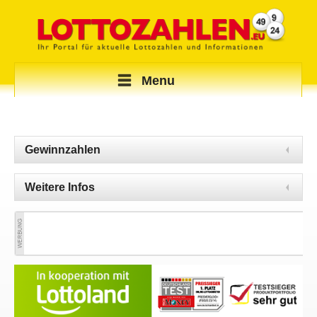
Menu
Gewinnzahlen
Weitere Infos