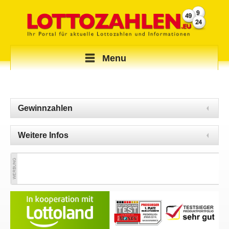
Menu
Gewinnzahlen
Weitere Infos