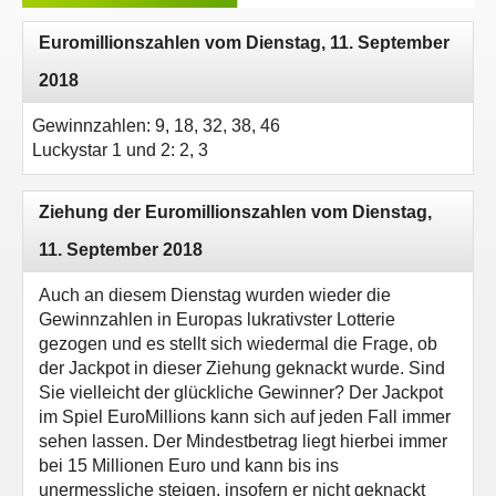
Euromillionszahlen vom Dienstag, 11. September
2018
Gewinnzahlen: 9, 18, 32, 38, 46
Luckystar 1 und 2: 2, 3
Ziehung der Euromillionszahlen vom Dienstag,
11. September 2018
Auch an diesem Dienstag wurden wieder die
Gewinnzahlen in Europas lukrativster Lotterie
gezogen und es stellt sich wiedermal die Frage, ob
der Jackpot in dieser Ziehung geknackt wurde. Sind
Sie vielleicht der glückliche Gewinner? Der Jackpot
im Spiel EuroMillions kann sich auf jeden Fall immer
sehen lassen. Der Mindestbetrag liegt hierbei immer
bei 15 Millionen Euro und kann bis ins
unermessliche steigen, insofern er nicht geknackt