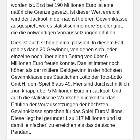
worden ist. Erst bei 190 Millionen Euro ist eine
natürliche Grenze gesetzt. Ist dieser Wert erreicht,
wird der Jackpot in der nächst tieferen Gewinnklasse
ausgespielt, wo es statistisch mehrere Spieler gibt,
die die notwendigen Vorraussetzungen erfüllen.
Dies ist auch schon einmal passiert. In diesem Fall
gab es dann 20 Gewinner, von denen sich jeder
einzelne noch über einen Betrag von über 6
Millionen Euro freuen konnte. Das ist immer noch
höher, als der mittlere Geldgewinn in der höchsten
Gewinnklasse des Staatlichen Lotto der Toto-Lotto
GmbH, dem Spiel 6 aus 49. Hier sind durchschnittlich
,nur‘ knapp über 5 Millionen Euro im Jackpot. Und
auch die statistische Wahrscheinlichkeit für das
Erfüllen der Vorraussetzungen der höchsten
Gewinnklasse sprechen für das Spiel EuroMillions.
Diese liegt bei gerundet 1 zu 117 Millionen und ist
damit ,einfacher‘ zu erreichen als das deutsche
Pendant.