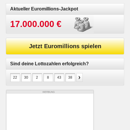
Aktueller Euromillions-Jackpot
17.000.000 €
Jetzt Euromillions spielen
Sind deine Lottozahlen erfolgreich?