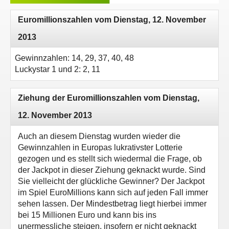
Euromillionszahlen vom Dienstag, 12. November
2013
Gewinnzahlen: 14, 29, 37, 40, 48
Luckystar 1 und 2: 2, 11
Ziehung der Euromillionszahlen vom Dienstag,
12. November 2013
Auch an diesem Dienstag wurden wieder die
Gewinnzahlen in Europas lukrativster Lotterie
gezogen und es stellt sich wiedermal die Frage, ob
der Jackpot in dieser Ziehung geknackt wurde. Sind
Sie vielleicht der glückliche Gewinner? Der Jackpot
im Spiel EuroMillions kann sich auf jeden Fall immer
sehen lassen. Der Mindestbetrag liegt hierbei immer
bei 15 Millionen Euro und kann bis ins
unermessliche steigen, insofern er nicht geknackt