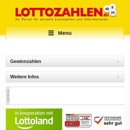
Menu
Gewinnzahlen
Weitere Infos