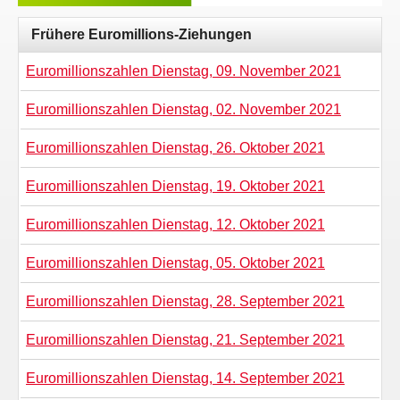
Frühere Euromillions-Ziehungen
Euromillionszahlen Dienstag, 09. November 2021
Euromillionszahlen Dienstag, 02. November 2021
Euromillionszahlen Dienstag, 26. Oktober 2021
Euromillionszahlen Dienstag, 19. Oktober 2021
Euromillionszahlen Dienstag, 12. Oktober 2021
Euromillionszahlen Dienstag, 05. Oktober 2021
Euromillionszahlen Dienstag, 28. September 2021
Euromillionszahlen Dienstag, 21. September 2021
Euromillionszahlen Dienstag, 14. September 2021