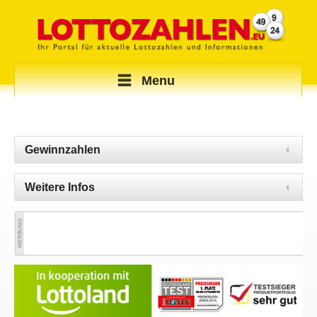
Menu
Gewinnzahlen
Weitere Infos