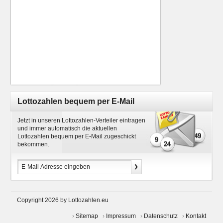
Lottozahlen bequem per E-Mail
Jetzt in unseren Lottozahlen-Verteiler eintragen
und immer automatisch die aktuellen
Lottozahlen bequem per E-Mail zugeschickt
bekommen.
Copyright 2026 by Lottozahlen.eu
›
Sitemap
›
Impressum
›
Datenschutz
›
Kontakt