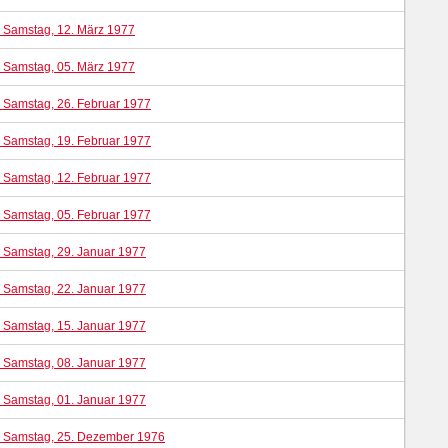
n Samstag, 12. März 1977
n Samstag, 05. März 1977
 Samstag, 26. Februar 1977
 Samstag, 19. Februar 1977
 Samstag, 12. Februar 1977
 Samstag, 05. Februar 1977
n Samstag, 29. Januar 1977
n Samstag, 22. Januar 1977
n Samstag, 15. Januar 1977
n Samstag, 08. Januar 1977
n Samstag, 01. Januar 1977
n Samstag, 25. Dezember 1976