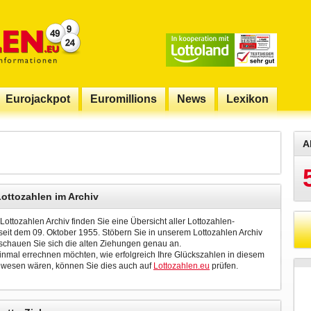
Eurojackpot
Euromillions
News
Lexikon
A
ottozahlen im Archiv
Lottozahlen Archiv finden Sie eine Übersicht aller Lottozahlen-
eit dem 09. Oktober 1955. Stöbern Sie in unserem Lottozahlen Archiv
chauen Sie sich die alten Ziehungen genau an.
nmal errechnen möchten, wie erfolgreich Ihre Glückszahlen in diesem
ewesen wären, können Sie dies auch auf
Lottozahlen.eu
prüfen.