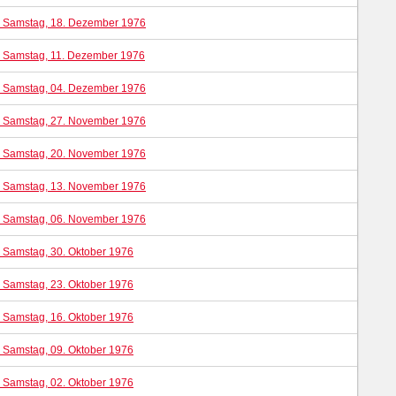
n Samstag, 18. Dezember 1976
n Samstag, 11. Dezember 1976
n Samstag, 04. Dezember 1976
n Samstag, 27. November 1976
n Samstag, 20. November 1976
n Samstag, 13. November 1976
n Samstag, 06. November 1976
 Samstag, 30. Oktober 1976
 Samstag, 23. Oktober 1976
 Samstag, 16. Oktober 1976
 Samstag, 09. Oktober 1976
 Samstag, 02. Oktober 1976