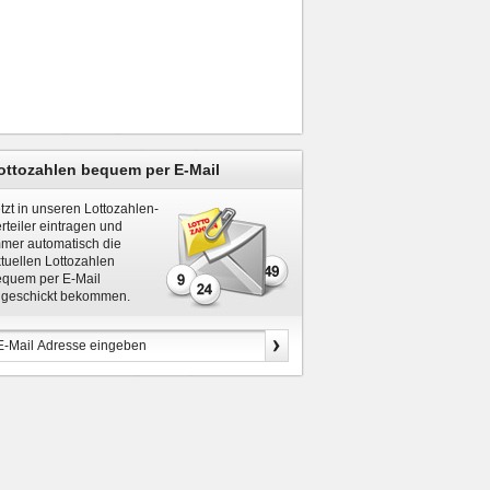
ottozahlen bequem per E-Mail
tzt in unseren Lottozahlen-
rteiler eintragen und
mer automatisch die
tuellen Lottozahlen
equem per E-Mail
ugeschickt bekommen.