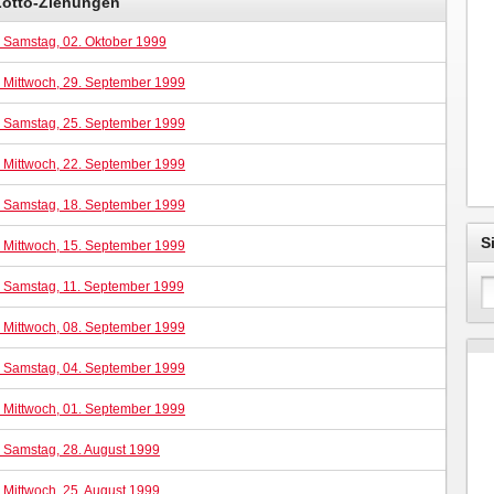
Lotto-Ziehungen
 Samstag, 02. Oktober 1999
 Mittwoch, 29. September 1999
n Samstag, 25. September 1999
 Mittwoch, 22. September 1999
n Samstag, 18. September 1999
S
 Mittwoch, 15. September 1999
n Samstag, 11. September 1999
 Mittwoch, 08. September 1999
n Samstag, 04. September 1999
 Mittwoch, 01. September 1999
 Samstag, 28. August 1999
 Mittwoch, 25. August 1999