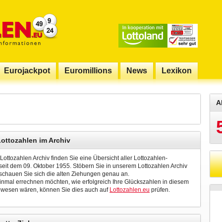
Eurojackpot
Euromillions
News
Lexikon
A
ottozahlen im Archiv
Lottozahlen Archiv finden Sie eine Übersicht aller Lottozahlen-
eit dem 09. Oktober 1955. Stöbern Sie in unserem Lottozahlen Archiv
chauen Sie sich die alten Ziehungen genau an.
nmal errechnen möchten, wie erfolgreich Ihre Glückszahlen in diesem
ewesen wären, können Sie dies auch auf
Lottozahlen.eu
prüfen.