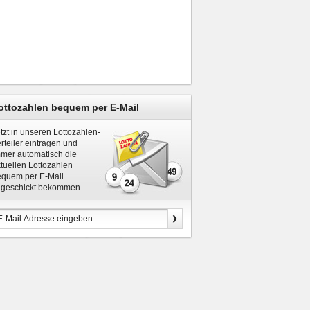
ottozahlen bequem per E-Mail
tzt in unseren Lottozahlen-
rteiler eintragen und
mer automatisch die
tuellen Lottozahlen
equem per E-Mail
ugeschickt bekommen.