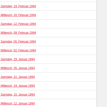
 Samstag, 19. Februar 1994
 Mittwoch, 16. Februar 1994
 Samstag, 12. Februar 1994
 Mittwoch, 09. Februar 1994
 Samstag, 05. Februar 1994
 Mittwoch, 02. Februar 1994
n Samstag, 29. Januar 1994
 Mittwoch, 26. Januar 1994
n Samstag, 22. Januar 1994
 Mittwoch, 19. Januar 1994
n Samstag, 15. Januar 1994
 Mittwoch, 12. Januar 1994