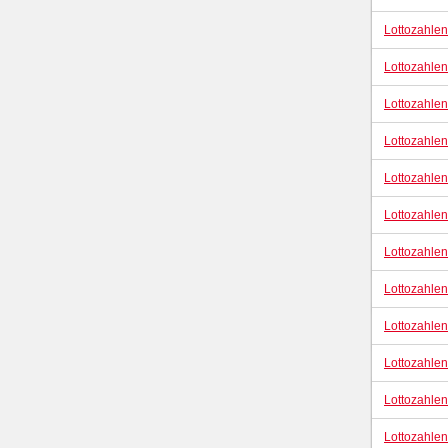
Lottozahlen
Lottozahlen
Lottozahle
Lottozahlen
Lottozahle
Lottozahlen
Lottozahle
Lottozahlen
Lottozahle
Lottozahlen
Lottozahlen
Lottozahlen