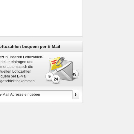
ottozahlen bequem per E-Mail
tzt in unseren Lottozahlen-
rteiler eintragen und
mer automatisch die
tuellen Lottozahlen
equem per E-Mail
ugeschickt bekommen.