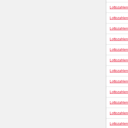
Lottozahlen
Lottozahlen
Lottozahlen
Lottozahlen
Lottozahlen
Lottozahlen
Lottozahle
Lottozahlen
Lottozahle
Lottozahlen
Lottozahle
Lottozahlen