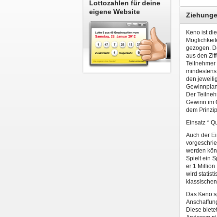
Lottozahlen für deine
eigene Website
Ziehunge
Keno ist di
Möglichkeit
gezogen. De
aus den Zif
Teilnehmer 
mindestens 
den jeweil
Gewinnplan 
Der Teilneh
Gewinn im G
dem Prinzip
Einsatz * 
Auch der Ein
vorgeschrie
werden könn
Spielt ein 
er 1 Millio
wird statist
klassischen
Das Keno sp
Anschaffung
Diese bietet