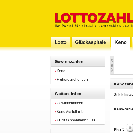
Lotto
Glücksspirale
Keno
Gewinnzahlen
›
Keno
›
Frühere Ziehungen
Kenozahl
Weitere Infos
Spieleinsat
›
Gewinnchancen
Keno-Zahl
›
Keno Ausfüllhilfe
›
KENO Annahmeschluss
5
Plus 5