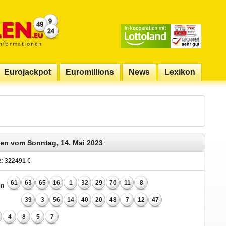
Eurojackpot
Euromillions
News
Lexikon
en vom Sonntag, 14. Mai 2023
z:
322491
€
61
63
65
16
1
32
29
70
11
8
en
39
3
56
14
40
20
48
7
12
47
4
8
5
7