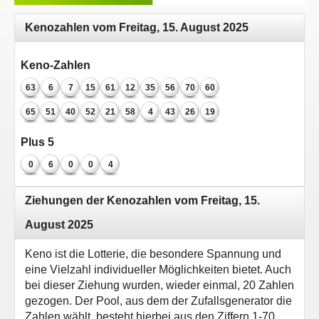
Kenozahlen vom Freitag, 15. August 2025
Keno-Zahlen
63
6
7
15
61
12
35
56
70
60
65
51
40
52
21
58
4
43
26
19
Plus 5
0
6
0
0
4
Ziehungen der Kenozahlen vom Freitag, 15.
August 2025
Keno ist die Lotterie, die besondere Spannung und
eine Vielzahl individueller Möglichkeiten bietet. Auch
bei dieser Ziehung wurden, wieder einmal, 20 Zahlen
gezogen. Der Pool, aus dem der Zufallsgenerator die
Zahlen wählt, besteht hierbei aus den Ziffern 1-70.