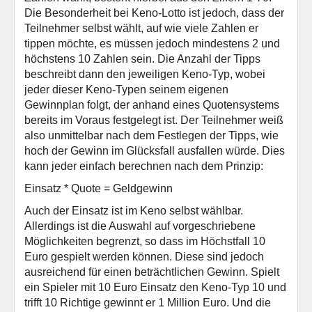
Die Besonderheit bei Keno-Lotto ist jedoch, dass der
Teilnehmer selbst wählt, auf wie viele Zahlen er
tippen möchte, es müssen jedoch mindestens 2 und
höchstens 10 Zahlen sein. Die Anzahl der Tipps
beschreibt dann den jeweiligen Keno-Typ, wobei
jeder dieser Keno-Typen seinem eigenen
Gewinnplan folgt, der anhand eines Quotensystems
bereits im Voraus festgelegt ist. Der Teilnehmer weiß
also unmittelbar nach dem Festlegen der Tipps, wie
hoch der Gewinn im Glücksfall ausfallen würde. Dies
kann jeder einfach berechnen nach dem Prinzip:
Einsatz * Quote = Geldgewinn
Auch der Einsatz ist im Keno selbst wählbar.
Allerdings ist die Auswahl auf vorgeschriebene
Möglichkeiten begrenzt, so dass im Höchstfall 10
Euro gespielt werden können. Diese sind jedoch
ausreichend für einen beträchtlichen Gewinn. Spielt
ein Spieler mit 10 Euro Einsatz den Keno-Typ 10 und
trifft 10 Richtige gewinnt er 1 Million Euro. Und die