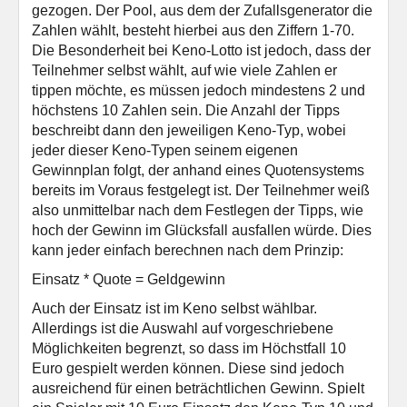
gezogen. Der Pool, aus dem der Zufallsgenerator die
Zahlen wählt, besteht hierbei aus den Ziffern 1-70.
Die Besonderheit bei Keno-Lotto ist jedoch, dass der
Teilnehmer selbst wählt, auf wie viele Zahlen er
tippen möchte, es müssen jedoch mindestens 2 und
höchstens 10 Zahlen sein. Die Anzahl der Tipps
beschreibt dann den jeweiligen Keno-Typ, wobei
jeder dieser Keno-Typen seinem eigenen
Gewinnplan folgt, der anhand eines Quotensystems
bereits im Voraus festgelegt ist. Der Teilnehmer weiß
also unmittelbar nach dem Festlegen der Tipps, wie
hoch der Gewinn im Glücksfall ausfallen würde. Dies
kann jeder einfach berechnen nach dem Prinzip:
Einsatz * Quote = Geldgewinn
Auch der Einsatz ist im Keno selbst wählbar.
Allerdings ist die Auswahl auf vorgeschriebene
Möglichkeiten begrenzt, so dass im Höchstfall 10
Euro gespielt werden können. Diese sind jedoch
ausreichend für einen beträchtlichen Gewinn. Spielt