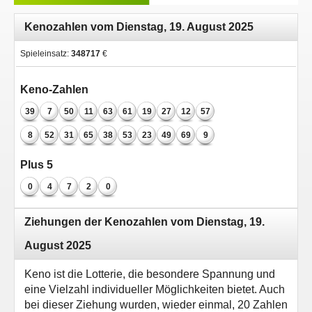
Kenozahlen vom Dienstag, 19. August 2025
Spieleinsatz:
348717
€
Keno-Zahlen
39
7
50
11
63
61
19
27
12
57
8
52
31
65
38
53
23
49
69
9
Plus 5
0
4
7
2
0
Ziehungen der Kenozahlen vom Dienstag, 19.
August 2025
Keno ist die Lotterie, die besondere Spannung und
eine Vielzahl individueller Möglichkeiten bietet. Auch
bei dieser Ziehung wurden, wieder einmal, 20 Zahlen