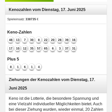
Kenozahlen vom Dienstag, 17. Juni 2025
Spieleinsatz:
338735
€
Keno-Zahlen
48
13
7
30
8
22
20
28
39
16
17
10
12
35
57
65
6
3
37
31
Plus 5
8
1
6
1
4
Ziehungen der Kenozahlen vom Dienstag, 17.
Juni 2025
Keno ist die Lotterie, die besondere Spannung und
eine Vielzahl individueller Möglichkeiten bietet. Auch
bei dieser Ziehung wurden, wieder einmal, 20 Zahlen