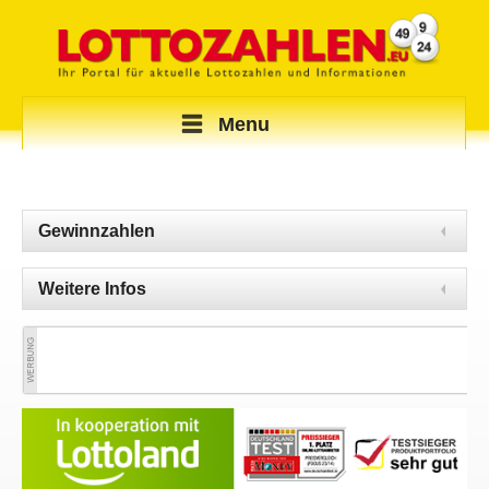
Menu
Gewinnzahlen
Weitere Infos