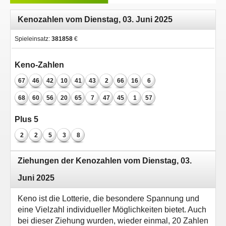
Kenozahlen vom Dienstag, 03. Juni 2025
Spieleinsatz:
381858
€
Keno-Zahlen
67
46
42
10
41
43
2
66
16
6
68
60
56
20
65
7
47
45
1
57
Plus 5
2
2
5
3
8
Ziehungen der Kenozahlen vom Dienstag, 03.
Juni 2025
Keno ist die Lotterie, die besondere Spannung und
eine Vielzahl individueller Möglichkeiten bietet. Auch
bei dieser Ziehung wurden, wieder einmal, 20 Zahlen