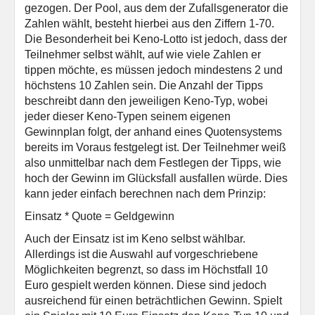
gezogen. Der Pool, aus dem der Zufallsgenerator die
Zahlen wählt, besteht hierbei aus den Ziffern 1-70.
Die Besonderheit bei Keno-Lotto ist jedoch, dass der
Teilnehmer selbst wählt, auf wie viele Zahlen er
tippen möchte, es müssen jedoch mindestens 2 und
höchstens 10 Zahlen sein. Die Anzahl der Tipps
beschreibt dann den jeweiligen Keno-Typ, wobei
jeder dieser Keno-Typen seinem eigenen
Gewinnplan folgt, der anhand eines Quotensystems
bereits im Voraus festgelegt ist. Der Teilnehmer weiß
also unmittelbar nach dem Festlegen der Tipps, wie
hoch der Gewinn im Glücksfall ausfallen würde. Dies
kann jeder einfach berechnen nach dem Prinzip:
Einsatz * Quote = Geldgewinn
Auch der Einsatz ist im Keno selbst wählbar.
Allerdings ist die Auswahl auf vorgeschriebene
Möglichkeiten begrenzt, so dass im Höchstfall 10
Euro gespielt werden können. Diese sind jedoch
ausreichend für einen beträchtlichen Gewinn. Spielt