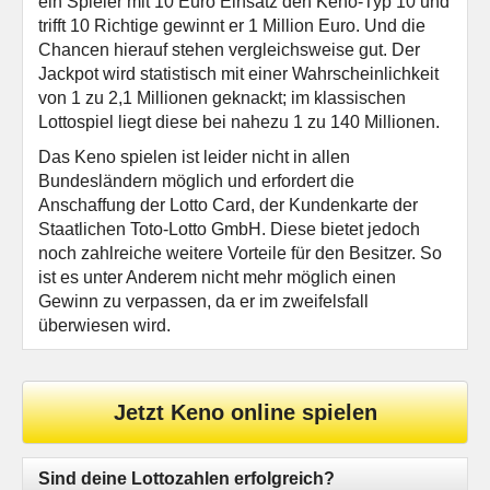
ein Spieler mit 10 Euro Einsatz den Keno-Typ 10 und
trifft 10 Richtige gewinnt er 1 Million Euro. Und die
Chancen hierauf stehen vergleichsweise gut. Der
Jackpot wird statistisch mit einer Wahrscheinlichkeit
von 1 zu 2,1 Millionen geknackt; im klassischen
Lottospiel liegt diese bei nahezu 1 zu 140 Millionen.
Das Keno spielen ist leider nicht in allen
Bundesländern möglich und erfordert die
Anschaffung der Lotto Card, der Kundenkarte der
Staatlichen Toto-Lotto GmbH. Diese bietet jedoch
noch zahlreiche weitere Vorteile für den Besitzer. So
ist es unter Anderem nicht mehr möglich einen
Gewinn zu verpassen, da er im zweifelsfall
überwiesen wird.
Jetzt Keno online spielen
Sind deine Lottozahlen erfolgreich?