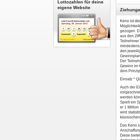
Lottozahlen für deine
eigene Website
Ziehunge
Keno ist di
Möglichkeit
gezogen. De
aus den Zif
Teilnehmer 
mindestens 
den jeweil
Gewinnplan 
Der Teilneh
Gewinn im G
dem Prinzip
Einsatz * 
Auch der Ein
vorgeschrie
werden könn
Spielt ein 
er 1 Millio
wird statist
klassischen
Das Keno sp
Anschaffung
Diese bietet