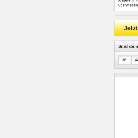
Anderem nic
überwiesen 
Jetz
Sind dein