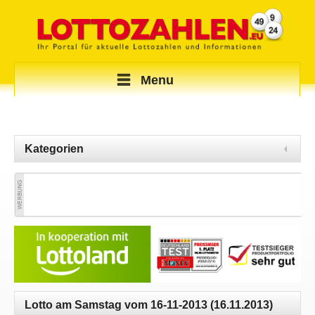
Menu
Kategorien
Lotto am Samstag vom 16-11-2013 (16.11.2013)