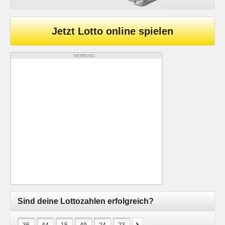
Jetzt Lotto online spielen
Sind deine Lottozahlen erfolgreich?