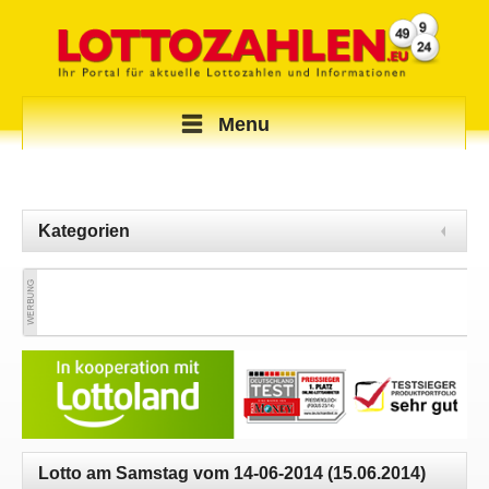
Menu
Kategorien
Lotto am Samstag vom 14-06-2014 (15.06.2014)