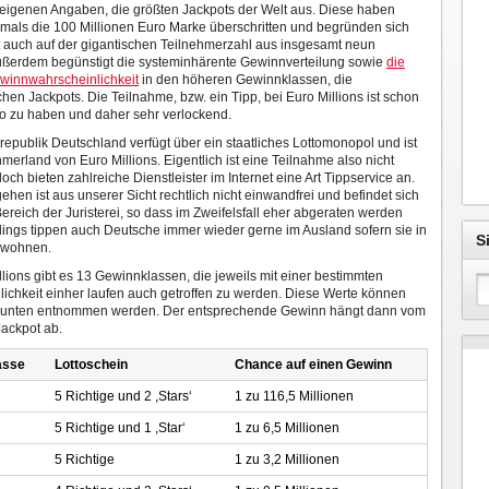
eigenen Angaben, die größten Jackpots der Welt aus. Diese haben
als die 100 Millionen Euro Marke überschritten und begründen sich
zt auch auf der gigantischen Teilnehmerzahl aus insgesamt neun
ußerdem begünstigt die systeminhärente Gewinnverteilung sowie
die
winnwahrscheinlichkeit
in den höheren Gewinnklassen, die
hen Jackpots. Die Teilnahme, bzw. ein Tipp, bei Euro Millions ist schon
ro zu haben und daher sehr verlockend.
epublik Deutschland verfügt über ein staatliches Lottomonopol und ist
hmerland von Euro Millions. Eigentlich ist eine Teilnahme also nicht
och bieten zahlreiche Dienstleister im Internet eine Art Tippservice an.
ehen ist aus unserer Sicht rechtlich nicht einwandfrei und befindet sich
ereich der Juristerei, so dass im Zweifelsfall eher abgeraten werden
dings tippen auch Deutsche immer wieder gerne im Ausland sofern sie in
S
 wohnen.
llions gibt es 13 Gewinnklassen, die jeweils mit einer bestimmten
ichkeit einher laufen auch getroffen zu werden. Diese Werte können
e unten entnommen werden. Der entsprechende Gewinn hängt dann vom
Jackpot ab.
asse
Lottoschein
Chance auf einen Gewinn
5 Richtige und 2 ,Stars‘
1 zu 116,5 Millionen
5 Richtige und 1 ,Star‘
1 zu 6,5 Millionen
5 Richtige
1 zu 3,2 Millionen