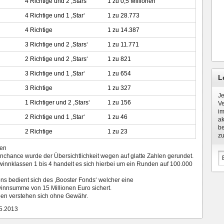
4 Richtige und 2 ,Stars‘
1 zu 0,5 Millionen
4 Richtige und 1 ,Star‘
1 zu 28.773
4 Richtige
1 zu 14.387
3 Richtige und 2 ,Stars‘
1 zu 11.771
2 Richtige und 2 ,Stars‘
1 zu 821
3 Richtige und 1 ,Star‘
1 zu 654
L
3 Richtige
1 zu 327
Je
1 Richtiger und 2 ,Stars‘
1 zu 156
Ve
im
2 Richtige und 1 ,Star‘
1 zu 46
ak
b
2 Richtige
1 zu 23
z
en
nchance wurde der Übersichtlichkeit wegen auf glatte Zahlen gerundet.
innklassen 1 bis 4 handelt es sich hierbei um ein Runden auf 100.000
ions bedient sich des ,Booster Fonds‘ welcher eine
innsumme von 15 Millionen Euro sichert.
ben verstehen sich ohne Gewähr.
05.2013