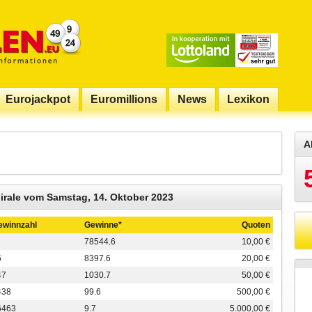
Eurojackpot
Euromillions
News
Lexikon
A
irale vom Samstag, 14. Oktober 2023
ewinnzahl
Gewinne*
Quoten
78544.6
10,00 €
6
8397.6
20,00 €
47
1030.7
50,00 €
438
99.6
500,00 €
6463
9.7
5.000,00 €