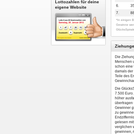
Lottozahlen für deine
6.
3
eigene Website
7.
8
*In einigen 
Gewinne wer
GlücksSpiral
Ziehunge
Die Ziehung
Menschen um
schon eine 
damals der
Teile des E
Gewinnchanc
Die GlücksS
7.500 Euro.
höher ausfa
übertragen 
Gewinner gl
zu gewinnen
Endziffernl
gelesen mit
verglichen 
gewinnen, m