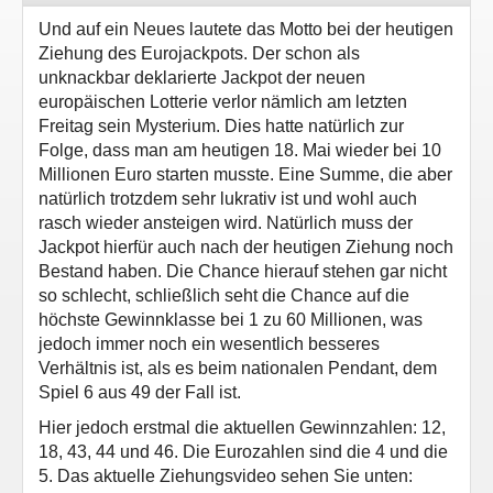
Und auf ein Neues lautete das Motto bei der heutigen
Ziehung des Eurojackpots. Der schon als
unknackbar deklarierte Jackpot der neuen
europäischen Lotterie verlor nämlich am letzten
Freitag sein Mysterium. Dies hatte natürlich zur
Folge, dass man am heutigen 18. Mai wieder bei 10
Millionen Euro starten musste. Eine Summe, die aber
natürlich trotzdem sehr lukrativ ist und wohl auch
rasch wieder ansteigen wird. Natürlich muss der
Jackpot hierfür auch nach der heutigen Ziehung noch
Bestand haben. Die Chance hierauf stehen gar nicht
so schlecht, schließlich seht die Chance auf die
höchste Gewinnklasse bei 1 zu 60 Millionen, was
jedoch immer noch ein wesentlich besseres
Verhältnis ist, als es beim nationalen Pendant, dem
Spiel 6 aus 49 der Fall ist.
Hier jedoch erstmal die aktuellen Gewinnzahlen: 12,
18, 43, 44 und 46. Die Eurozahlen sind die 4 und die
5. Das aktuelle Ziehungsvideo sehen Sie unten: