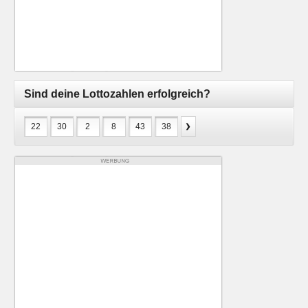
Sind deine Lottozahlen erfolgreich?