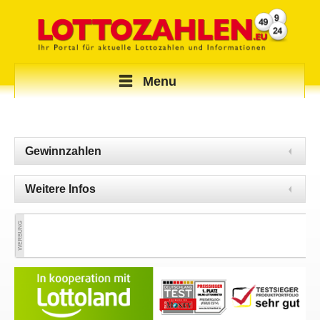
Menu
Gewinnzahlen
Weitere Infos