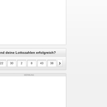
ind deine Lottozahlen erfolgreich?