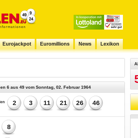
Eurojackpot
Euromillions
News
Lexikon
A
len 6 aus 49 vom Sonntag, 02. Februar 1964
2
3
11
21
26
46
len
8