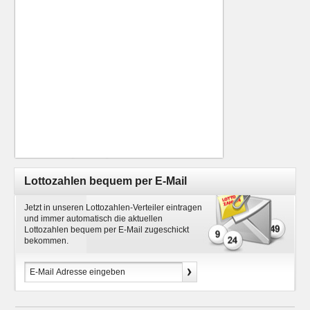
Lottozahlen bequem per E-Mail
Jetzt in unseren Lottozahlen-Verteiler eintragen
und immer automatisch die aktuellen
Lottozahlen bequem per E-Mail zugeschickt
bekommen.