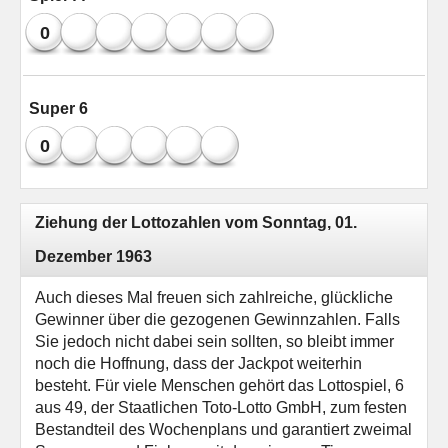
0
Super 6
0
Ziehung der Lottozahlen vom Sonntag, 01.
Dezember 1963
Auch dieses Mal freuen sich zahlreiche, glückliche
Gewinner über die gezogenen Gewinnzahlen. Falls
Sie jedoch nicht dabei sein sollten, so bleibt immer
noch die Hoffnung, dass der Jackpot weiterhin
besteht. Für viele Menschen gehört das Lottospiel, 6
aus 49, der Staatlichen Toto-Lotto GmbH, zum festen
Bestandteil des Wochenplans und garantiert zweimal