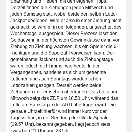
Spannung und Fiebern mit den eigenen Tipps.
Derzeit finden die Ziehungen jeden Mittwoch und
jeden Samstag statt, wobei beide den selben Lotto-
Jackpot bedienen. Wird er also in einer Ziehung nicht
geknackt, so wird er in der folgenden, ungeachtet des
Wochentags, ausgespielt. Dieser Prozess lässt den
Geldgewinn in der höchsten Gewinnklasse dann von
Ziehung zu Ziehung wachsen, bis ein Spieler die 6-
Richtigen und die Superzahl vorweisen kann. Der
gemeinsame Jackpot und auch die Ziehungstage
waren jedoch nicht immer wie heute. In der
Vergangenheit, handelte es sich um getrennte
Lotterien und auch Sonntags wurden schon
Lottozahlen gezogen. Derzeit werden beide
Ziehungen im Fernsehen übertragen. Das Lotto am
Mittwoch zeigt das ZDF um 18.50 Uhr, während das
Lotto am Samstag in der ARD übertragen wird. Die
genaue Uhrzeit hierfür wird immer kurz vor der
Tagesschau, in der Sendung der GlücksSpirale
(19.57 Uhr), bekannt gegeben, liegt jedoch stets
zwischen 21 Uhr und 23 Uhr.