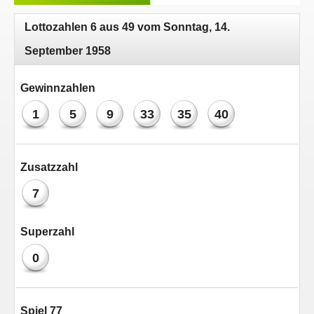
Lottozahlen 6 aus 49 vom Sonntag, 14.
September 1958
Gewinnzahlen
1
5
9
33
35
40
Zusatzzahl
7
Superzahl
0
Spiel 77