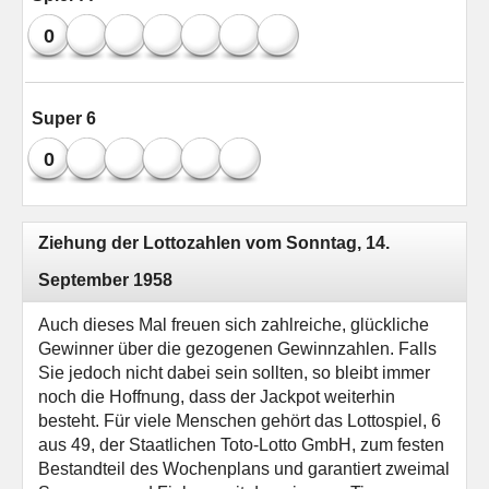
0
Super 6
0
Ziehung der Lottozahlen vom Sonntag, 14.
September 1958
Auch dieses Mal freuen sich zahlreiche, glückliche
Gewinner über die gezogenen Gewinnzahlen. Falls
Sie jedoch nicht dabei sein sollten, so bleibt immer
noch die Hoffnung, dass der Jackpot weiterhin
besteht. Für viele Menschen gehört das Lottospiel, 6
aus 49, der Staatlichen Toto-Lotto GmbH, zum festen
Bestandteil des Wochenplans und garantiert zweimal