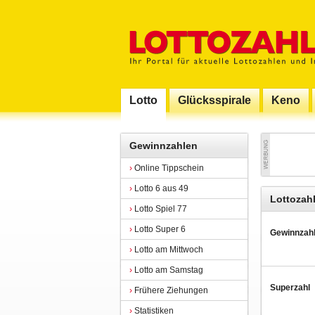
Lotto
Glücksspirale
Keno
Gewinnzahlen
›
Online Tippschein
›
Lotto 6 aus 49
Lottozah
›
Lotto Spiel 77
›
Lotto Super 6
Gewinnzah
›
Lotto am Mittwoch
›
Lotto am Samstag
Superzahl
›
Frühere Ziehungen
›
Statistiken