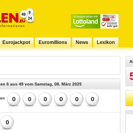
Eurojackpot
Euromillions
News
Lexikon
A
len 6 aus 49 vom Samstag, 08. März 2025
0
0
0
0
0
0
len
0