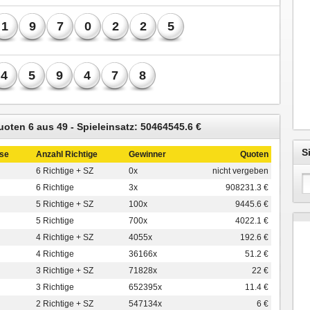
1
9
7
0
2
2
5
4
5
9
4
7
8
ten 6 aus 49 - Spieleinsatz: 50464545.6 €
S
se
Anzahl Richtige
Gewinner
Quoten
6 Richtige + SZ
0x
nicht vergeben
6 Richtige
3x
908231.3 €
5 Richtige + SZ
100x
9445.6 €
5 Richtige
700x
4022.1 €
4 Richtige + SZ
4055x
192.6 €
4 Richtige
36166x
51.2 €
3 Richtige + SZ
71828x
22 €
3 Richtige
652395x
11.4 €
2 Richtige + SZ
547134x
6 €