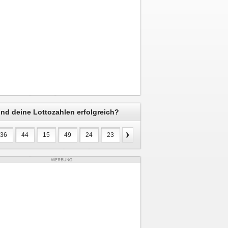
ind deine Lottozahlen erfolgreich?