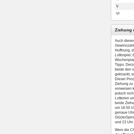
V
VI
Ziehung 
Auch dieses
Gewinnzahle
Hoffnung, d
Lottospiel,
Wochenplan
Tipps. Derz
beide den s
geknackt, s
Dieser Pro
Ziehung zu 
vorweisen 
jedoch nich
Lotterien 
beide Ziehu
um 18.50 Uh
genaue Uhrz
GlücksSpira
und 23 Uhr.
Wem die Cha