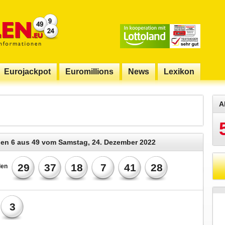
Eurojackpot
Euromillions
News
Lexikon
A
len 6 aus 49 vom Samstag, 24. Dezember 2022
29
37
18
7
41
28
len
3