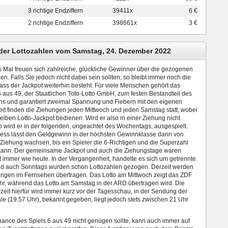
3 richtige Endziffern
39411x
6 €
2 richtige Endziffern
398661x
3 €
der Lottozahlen vom Samstag, 24. Dezember 2022
 Mal freuen sich zahlreiche, glückliche Gewinner über die gezogenen
n. Falls Sie jedoch nicht dabei sein sollten, so bleibt immer noch die
ass der Jackpot weiterhin besteht. Für viele Menschen gehört das
 6 aus 49, der Staatlichen Toto-Lotto GmbH, zum festen Bestandteil des
s und garantiert zweimal Spannung und Fiebern mit den eigenen
eit finden die Ziehungen jeden Mittwoch und jeden Samstag statt, wobei
elben Lotto-Jackpot bedienen. Wird er also in einer Ziehung nicht
o wird er in der folgenden, ungeachtet des Wochentags, ausgespielt.
zess lässt den Geldgewinn in der höchsten Gewinnklasse dann von
Ziehung wachsen, bis ein Spieler die 6-Richtigen und die Superzahl
kann. Der gemeinsame Jackpot und auch die Ziehungstage waren
t immer wie heute. In der Vergangenheit, handelte es sich um getrennte
und auch Sonntags wurden schon Lottozahlen gezogen. Derzeit werden
ngen im Fernsehen übertragen. Das Lotto am Mittwoch zeigt das ZDF
r, während das Lotto am Samstag in der ARD übertragen wird. Die
eit hierfür wird immer kurz vor der Tagesschau, in der Sendung der
le (19.57 Uhr), bekannt gegeben, liegt jedoch stets zwischen 21 Uhr
nce des Spiels 6 aus 49 nicht genügen sollte, kann auch immer auf