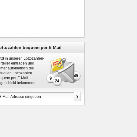
ottozahlen bequem per E-Mail
tzt in unseren Lottozahlen-
rteiler eintragen und
mer automatisch die
tuellen Lottozahlen
equem per E-Mail
ugeschickt bekommen.