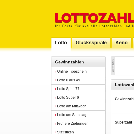
Lotto
Glücksspirale
Keno
Gewinnzahlen
›
Online Tippschein
›
Lotto 6 aus 49
Lottozah
›
Lotto Spiel 77
›
Lotto Super 6
Gewinnzah
›
Lotto am Mittwoch
›
Lotto am Samstag
Superzahl
›
Frühere Ziehungen
›
Statistiken