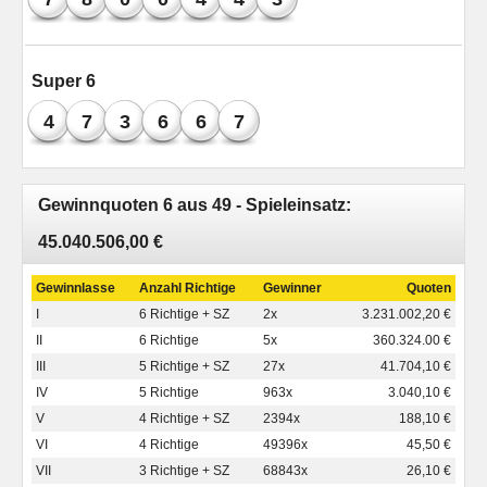
Super 6
4
7
3
6
6
7
Gewinnquoten 6 aus 49 - Spieleinsatz:
45.040.506,00 €
Gewinnlasse
Anzahl Richtige
Gewinner
Quoten
I
6 Richtige + SZ
2x
3.231.002,20 €
II
6 Richtige
5x
360.324.00 €
III
5 Richtige + SZ
27x
41.704,10 €
IV
5 Richtige
963x
3.040,10 €
V
4 Richtige + SZ
2394x
188,10 €
VI
4 Richtige
49396x
45,50 €
VII
3 Richtige + SZ
68843x
26,10 €