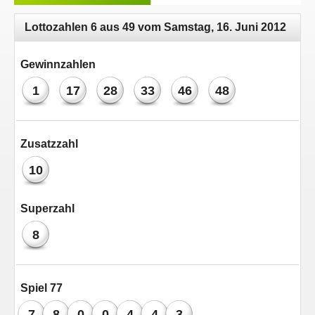
Lottozahlen 6 aus 49 vom Samstag, 16. Juni 2012
Gewinnzahlen
1
17
28
33
46
48
Zusatzzahl
10
Superzahl
8
Spiel 77
7
8
0
0
4
4
3