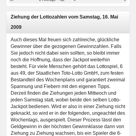
Ziehung der Lottozahlen vom Samstag, 16. Mai
2009
Auch dieses Mal freuen sich zahlreiche, glückliche
Gewinner über die gezogenen Gewinnzahlen. Falls
Sie jedoch nicht dabei sein sollten, so bleibt immer
noch die Hoffnung, dass der Jackpot weiterhin
besteht. Für viele Menschen gehört das Lottospiel, 6
aus 49, der Staatlichen Toto-Lotto GmbH, zum festen
Bestandteil des Wochenplans und garantiert zweimal
Spannung und Fiebern mit den eigenen Tipps.
Derzeit finden die Ziehungen jeden Mittwoch und
jeden Samstag statt, wobei beide den selben Lotto-
Jackpot bedienen. Wird er also in einer Ziehung nicht
geknackt, so wird er in der folgenden, ungeachtet des
Wochentags, ausgespielt. Dieser Prozess lässt den
Geldgewinn in der höchsten Gewinnklasse dann von
Ziehung zu Ziehung wachsen, bis ein Spieler die 6-