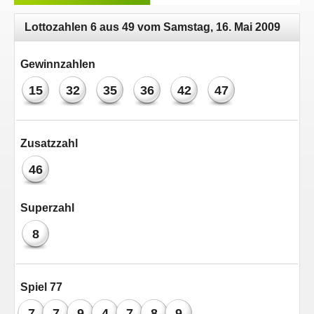
Lottozahlen 6 aus 49 vom Samstag, 16. Mai 2009
Gewinnzahlen
15
32
35
36
42
47
Zusatzzahl
46
Superzahl
8
Spiel 77
7
7
9
4
7
8
9