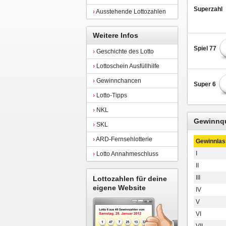
Superzahl
›
Ausstehende Lottozahlen
Weitere Infos
Spiel 77
›
Geschichte des Lotto
›
Lottoschein Ausfüllhilfe
›
Gewinnchancen
Super 6
›
Lotto-Tipps
›
NKL
Gewinnqu
›
SKL
›
ARD-Fernsehlotterie
Gewinnlas
I
›
Lotto Annahmeschluss
II
III
Lottozahlen für deine
eigene Website
IV
V
VI