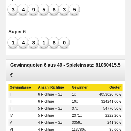
3
4
9
5
8
3
5
Super 6
1
4
8
1
8
0
Gewinnquoten 6 aus 49 - Spieleinsatz: 81060415,5
€
Gewinnlasse
Anzahl Richtige
Gewinner
Quoten
I
6 Richtige + SZ
1x
4053020,70 €
II
6 Richtige
10x
324241,60 €
III
5 Richtige + SZ
37x
54770,50 €
IV
5 Richtige
2371x
2222,20 €
V
4 Richtige + SZ
3359x
241,30 €
VI
4 Richtige
113780x
35,60 €