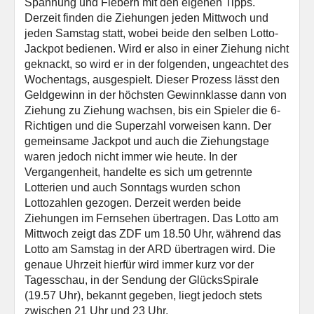
Spannung und Fiebern mit den eigenen Tipps.
Derzeit finden die Ziehungen jeden Mittwoch und
jeden Samstag statt, wobei beide den selben Lotto-
Jackpot bedienen. Wird er also in einer Ziehung nicht
geknackt, so wird er in der folgenden, ungeachtet des
Wochentags, ausgespielt. Dieser Prozess lässt den
Geldgewinn in der höchsten Gewinnklasse dann von
Ziehung zu Ziehung wachsen, bis ein Spieler die 6-
Richtigen und die Superzahl vorweisen kann. Der
gemeinsame Jackpot und auch die Ziehungstage
waren jedoch nicht immer wie heute. In der
Vergangenheit, handelte es sich um getrennte
Lotterien und auch Sonntags wurden schon
Lottozahlen gezogen. Derzeit werden beide
Ziehungen im Fernsehen übertragen. Das Lotto am
Mittwoch zeigt das ZDF um 18.50 Uhr, während das
Lotto am Samstag in der ARD übertragen wird. Die
genaue Uhrzeit hierfür wird immer kurz vor der
Tagesschau, in der Sendung der GlücksSpirale
(19.57 Uhr), bekannt gegeben, liegt jedoch stets
zwischen 21 Uhr und 23 Uhr.