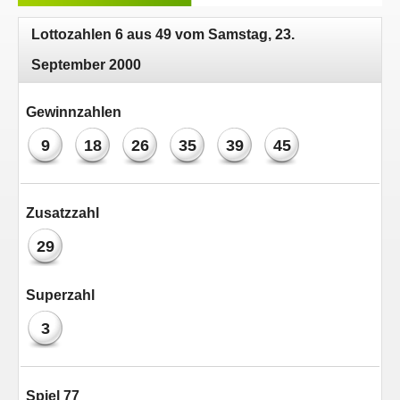
Lottozahlen 6 aus 49 vom Samstag, 23.
September 2000
Gewinnzahlen
9
18
26
35
39
45
Zusatzzahl
29
Superzahl
3
Spiel 77