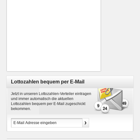
Lottozahlen bequem per E-Mail
Jetzt in unseren Lottozahlen-Verteiler eintragen
und immer automatisch die aktuellen
Lottozahlen bequem per E-Mail zugeschickt
bekommen.