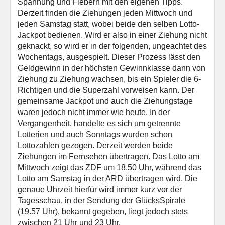
Spannung und Fiebern mit den eigenen Tipps.
Derzeit finden die Ziehungen jeden Mittwoch und
jeden Samstag statt, wobei beide den selben Lotto-
Jackpot bedienen. Wird er also in einer Ziehung nicht
geknackt, so wird er in der folgenden, ungeachtet des
Wochentags, ausgespielt. Dieser Prozess lässt den
Geldgewinn in der höchsten Gewinnklasse dann von
Ziehung zu Ziehung wachsen, bis ein Spieler die 6-
Richtigen und die Superzahl vorweisen kann. Der
gemeinsame Jackpot und auch die Ziehungstage
waren jedoch nicht immer wie heute. In der
Vergangenheit, handelte es sich um getrennte
Lotterien und auch Sonntags wurden schon
Lottozahlen gezogen. Derzeit werden beide
Ziehungen im Fernsehen übertragen. Das Lotto am
Mittwoch zeigt das ZDF um 18.50 Uhr, während das
Lotto am Samstag in der ARD übertragen wird. Die
genaue Uhrzeit hierfür wird immer kurz vor der
Tagesschau, in der Sendung der GlücksSpirale
(19.57 Uhr), bekannt gegeben, liegt jedoch stets
zwischen 21 Uhr und 23 Uhr.