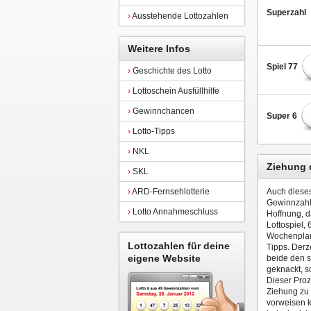
Superzahl
›
Ausstehende Lottozahlen
Weitere Infos
Spiel 77
›
Geschichte des Lotto
›
Lottoschein Ausfüllhilfe
›
Gewinnchancen
Super 6
›
Lotto-Tipps
›
NKL
Ziehung 
›
SKL
›
ARD-Fernsehlotterie
Auch dieses
Gewinnzahle
›
Lotto Annahmeschluss
Hoffnung, d
Lottospiel,
Wochenplan
Lottozahlen für deine
Tipps. Derz
eigene Website
beide den s
geknackt, s
Dieser Pro
Ziehung zu 
vorweisen 