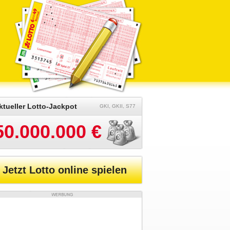
ktueller Lotto-Jackpot
GKI, GKII, S77
50.000.000 €
Jetzt Lotto online spielen