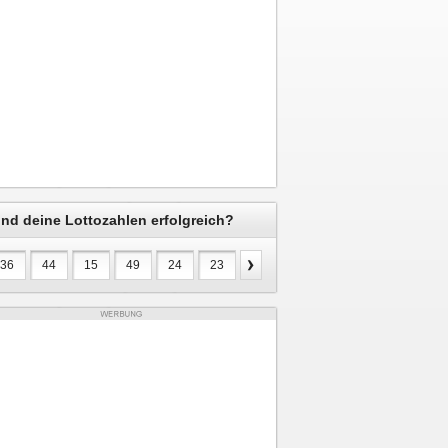
ind deine Lottozahlen erfolgreich?