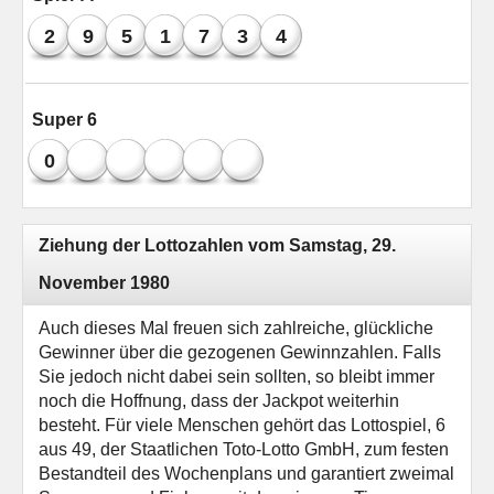
2
9
5
1
7
3
4
Super 6
0
Ziehung der Lottozahlen vom Samstag, 29.
November 1980
Auch dieses Mal freuen sich zahlreiche, glückliche
Gewinner über die gezogenen Gewinnzahlen. Falls
Sie jedoch nicht dabei sein sollten, so bleibt immer
noch die Hoffnung, dass der Jackpot weiterhin
besteht. Für viele Menschen gehört das Lottospiel, 6
aus 49, der Staatlichen Toto-Lotto GmbH, zum festen
Bestandteil des Wochenplans und garantiert zweimal