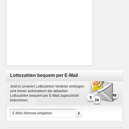
Lottozahlen bequem per E-Mail
Jetzt in unseren Lottozahlen-Verteiler eintragen
und immer automatisch die aktuellen
Lottozahlen bequem per E-Mail zugeschickt
bekommen.