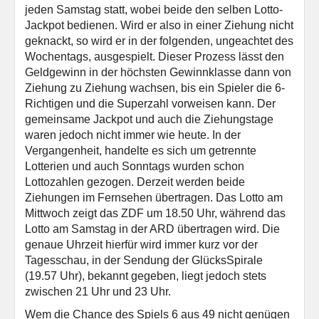
jeden Samstag statt, wobei beide den selben Lotto-
Jackpot bedienen. Wird er also in einer Ziehung nicht
geknackt, so wird er in der folgenden, ungeachtet des
Wochentags, ausgespielt. Dieser Prozess lässt den
Geldgewinn in der höchsten Gewinnklasse dann von
Ziehung zu Ziehung wachsen, bis ein Spieler die 6-
Richtigen und die Superzahl vorweisen kann. Der
gemeinsame Jackpot und auch die Ziehungstage
waren jedoch nicht immer wie heute. In der
Vergangenheit, handelte es sich um getrennte
Lotterien und auch Sonntags wurden schon
Lottozahlen gezogen. Derzeit werden beide
Ziehungen im Fernsehen übertragen. Das Lotto am
Mittwoch zeigt das ZDF um 18.50 Uhr, während das
Lotto am Samstag in der ARD übertragen wird. Die
genaue Uhrzeit hierfür wird immer kurz vor der
Tagesschau, in der Sendung der GlücksSpirale
(19.57 Uhr), bekannt gegeben, liegt jedoch stets
zwischen 21 Uhr und 23 Uhr.
Wem die Chance des Spiels 6 aus 49 nicht genügen