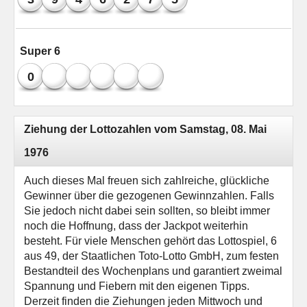
Super 6
0
Ziehung der Lottozahlen vom Samstag, 08. Mai
1976
Auch dieses Mal freuen sich zahlreiche, glückliche
Gewinner über die gezogenen Gewinnzahlen. Falls
Sie jedoch nicht dabei sein sollten, so bleibt immer
noch die Hoffnung, dass der Jackpot weiterhin
besteht. Für viele Menschen gehört das Lottospiel, 6
aus 49, der Staatlichen Toto-Lotto GmbH, zum festen
Bestandteil des Wochenplans und garantiert zweimal
Spannung und Fiebern mit den eigenen Tipps.
Derzeit finden die Ziehungen jeden Mittwoch und