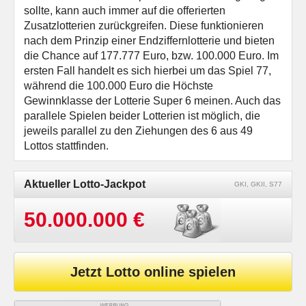
sollte, kann auch immer auf die offerierten
Zusatzlotterien zurückgreifen. Diese funktionieren
nach dem Prinzip einer Endziffernlotterie und bieten
die Chance auf 177.777 Euro, bzw. 100.000 Euro. Im
ersten Fall handelt es sich hierbei um das Spiel 77,
während die 100.000 Euro die Höchste
Gewinnklasse der Lotterie Super 6 meinen. Auch das
parallele Spielen beider Lotterien ist möglich, die
jeweils parallel zu den Ziehungen des 6 aus 49
Lottos stattfinden.
Aktueller Lotto-Jackpot
GKI, GKII, S77
50.000.000 €
Jetzt Lotto online spielen