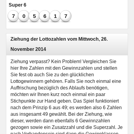
Super 6
7
0
5
6
1
7
Ziehung der Lottozahlen vom Mittwoch, 26.
November 2014
Ziehung verpasst? Kein Problem! Vergleichen Sie
hier Ihre Zahlen mit den Gewinnzahlen und stellen
Sie fest ob auch Sie zu den glücklichen
Lottogewinnern gehören. Falls Sie noch einmal eine
Auffrischung bezüglich des Ablaufs benötigen,
möchten wir Ihnen kurz noch einmal ein paar
Stichpunkte zur Hand geben. Das Spiel funktioniert
nach dem Prinzip 6 aus 49; es werden also 6 Zahlen
aus insgesamt 49 gewählt. Bei der Ziehung, wie
dieser, werden dann ebenfalls 6 Gewinnzahlen
gezogen sowie ein Zusatzzahl und die Superzahl. Je
nach Vorhandensein sind dann die Gewinnklassen