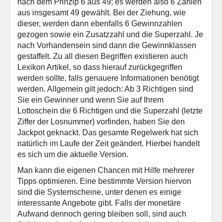
nach dem Prinzip 6 aus 49; es werden also 6 Zahlen
aus insgesamt 49 gewählt. Bei der Ziehung, wie
dieser, werden dann ebenfalls 6 Gewinnzahlen
gezogen sowie ein Zusatzzahl und die Superzahl. Je
nach Vorhandensein sind dann die Gewinnklassen
gestaffelt. Zu all diesen Begriffen existieren auch
Lexikon Artikel, so dass hierauf zurückgegriffen
werden sollte, falls genauere Informationen benötigt
werden. Allgemein gilt jedoch: Ab 3 Richtigen sind
Sie ein Gewinner und wenn Sie auf Ihrem
Lottoschein die 6 Richtigen und die Superzahl (letzte
Ziffer der Losnummer) vorfinden, haben Sie den
Jackpot geknackt. Das gesamte Regelwerk hat sich
natürlich im Laufe der Zeit geändert. Hierbei handelt
es sich um die aktuelle Version.
Man kann die eigenen Chancen mit Hilfe mehrerer
Tipps optimieren. Eine bestimmte Version hiervon
sind die Systemscheine, unter denen es einige
interessante Angebote gibt. Falls der monetäre
Aufwand dennoch gering bleiben soll, sind auch