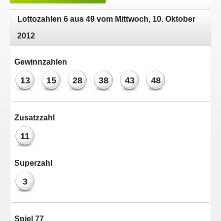
Lottozahlen 6 aus 49 vom Mittwoch, 10. Oktober
2012
Gewinnzahlen
13
15
28
38
43
48
Zusatzzahl
11
Superzahl
3
Spiel 77