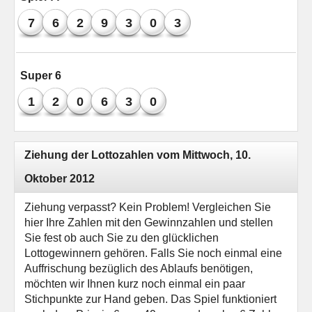
7
6
2
9
3
0
3
Super 6
1
2
0
6
3
0
Ziehung der Lottozahlen vom Mittwoch, 10.
Oktober 2012
Ziehung verpasst? Kein Problem! Vergleichen Sie
hier Ihre Zahlen mit den Gewinnzahlen und stellen
Sie fest ob auch Sie zu den glücklichen
Lottogewinnern gehören. Falls Sie noch einmal eine
Auffrischung bezüglich des Ablaufs benötigen,
möchten wir Ihnen kurz noch einmal ein paar
Stichpunkte zur Hand geben. Das Spiel funktioniert