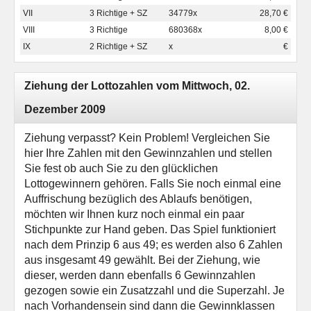
VII
3 Richtige + SZ
34779x
28,70 €
VIII
3 Richtige
680368x
8,00 €
IX
2 Richtige + SZ
x
€
Ziehung der Lottozahlen vom Mittwoch, 02.
Dezember 2009
Ziehung verpasst? Kein Problem! Vergleichen Sie
hier Ihre Zahlen mit den Gewinnzahlen und stellen
Sie fest ob auch Sie zu den glücklichen
Lottogewinnern gehören. Falls Sie noch einmal eine
Auffrischung bezüglich des Ablaufs benötigen,
möchten wir Ihnen kurz noch einmal ein paar
Stichpunkte zur Hand geben. Das Spiel funktioniert
nach dem Prinzip 6 aus 49; es werden also 6 Zahlen
aus insgesamt 49 gewählt. Bei der Ziehung, wie
dieser, werden dann ebenfalls 6 Gewinnzahlen
gezogen sowie ein Zusatzzahl und die Superzahl. Je
nach Vorhandensein sind dann die Gewinnklassen