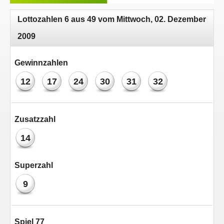
Lottozahlen 6 aus 49 vom Mittwoch, 02. Dezember
2009
Gewinnzahlen
12
17
24
30
31
32
Zusatzzahl
14
Superzahl
9
Spiel 77