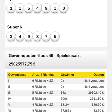
1
1
5
4
9
1
0
Super 6
3
4
9
8
7
5
Gewinnquoten 6 aus 49 - Spieleinsatz:
25025577,75 €
Gewinnlasse
Anzahl Richtige
Gewinner
Quoten
I
6 Richtige + SZ
0x
nicht vergeben
II
6 Richtige
0x
nicht vergeben
III
5 Richtige + SZ
16x
39102,40 €
IV
5 Richtige
600x
2711,10 €
V
4 Richtige + SZ
1319x
189,70 €
VI
4 Richtige
37266x
33,50 €