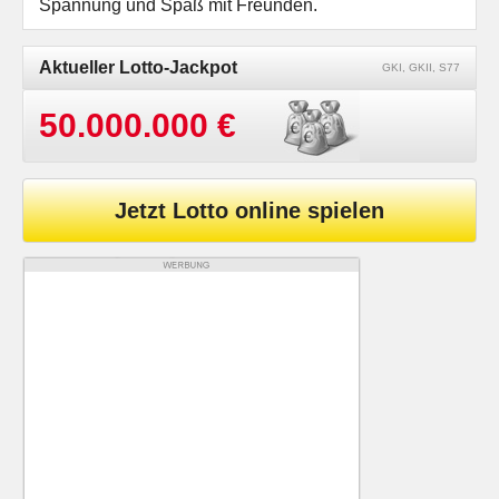
Spannung und Spaß mit Freunden.
Aktueller Lotto-Jackpot
GKI, GKII, S77
50.000.000 €
Jetzt Lotto online spielen