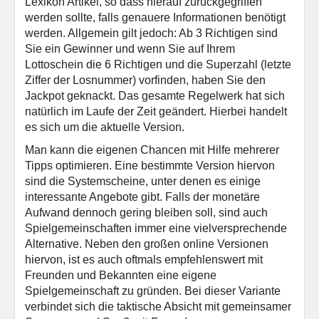
Lexikon Artikel, so dass hierauf zurückgegriffen
werden sollte, falls genauere Informationen benötigt
werden. Allgemein gilt jedoch: Ab 3 Richtigen sind
Sie ein Gewinner und wenn Sie auf Ihrem
Lottoschein die 6 Richtigen und die Superzahl (letzte
Ziffer der Losnummer) vorfinden, haben Sie den
Jackpot geknackt. Das gesamte Regelwerk hat sich
natürlich im Laufe der Zeit geändert. Hierbei handelt
es sich um die aktuelle Version.
Man kann die eigenen Chancen mit Hilfe mehrerer
Tipps optimieren. Eine bestimmte Version hiervon
sind die Systemscheine, unter denen es einige
interessante Angebote gibt. Falls der monetäre
Aufwand dennoch gering bleiben soll, sind auch
Spielgemeinschaften immer eine vielversprechende
Alternative. Neben den großen online Versionen
hiervon, ist es auch oftmals empfehlenswert mit
Freunden und Bekannten eine eigene
Spielgemeinschaft zu gründen. Bei dieser Variante
verbindet sich die taktische Absicht mit gemeinsamer