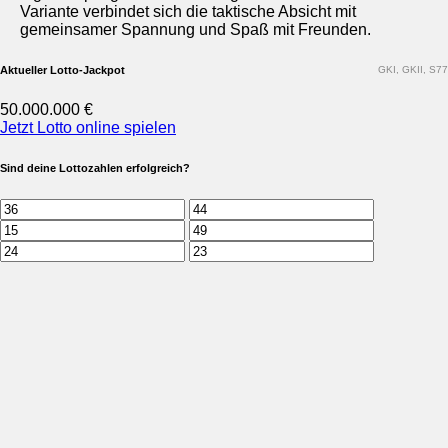
Variante verbindet sich die taktische Absicht mit
gemeinsamer Spannung und Spaß mit Freunden.
Aktueller Lotto-Jackpot
GKI, GKII, S77
50.000.000 €
Jetzt Lotto online spielen
Sind deine Lottozahlen erfolgreich?