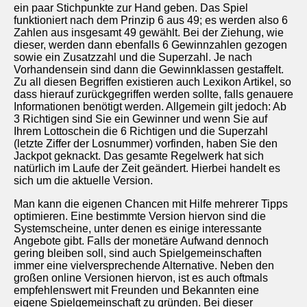
ein paar Stichpunkte zur Hand geben. Das Spiel
funktioniert nach dem Prinzip 6 aus 49; es werden also 6
Zahlen aus insgesamt 49 gewählt. Bei der Ziehung, wie
dieser, werden dann ebenfalls 6 Gewinnzahlen gezogen
sowie ein Zusatzzahl und die Superzahl. Je nach
Vorhandensein sind dann die Gewinnklassen gestaffelt.
Zu all diesen Begriffen existieren auch Lexikon Artikel, so
dass hierauf zurückgegriffen werden sollte, falls genauere
Informationen benötigt werden. Allgemein gilt jedoch: Ab
3 Richtigen sind Sie ein Gewinner und wenn Sie auf
Ihrem Lottoschein die 6 Richtigen und die Superzahl
(letzte Ziffer der Losnummer) vorfinden, haben Sie den
Jackpot geknackt. Das gesamte Regelwerk hat sich
natürlich im Laufe der Zeit geändert. Hierbei handelt es
sich um die aktuelle Version.
Man kann die eigenen Chancen mit Hilfe mehrerer Tipps
optimieren. Eine bestimmte Version hiervon sind die
Systemscheine, unter denen es einige interessante
Angebote gibt. Falls der monetäre Aufwand dennoch
gering bleiben soll, sind auch Spielgemeinschaften
immer eine vielversprechende Alternative. Neben den
großen online Versionen hiervon, ist es auch oftmals
empfehlenswert mit Freunden und Bekannten eine
eigene Spielgemeinschaft zu gründen. Bei dieser