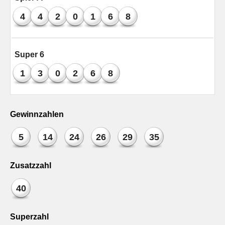
4
4
2
0
1
6
8
Super 6
1
3
0
2
6
8
Gewinnzahlen
5
14
24
26
29
35
Zusatzzahl
40
Superzahl