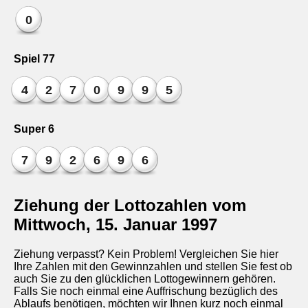
0
Spiel 77
4
2
7
0
9
9
5
Super 6
7
9
2
6
9
6
Ziehung der Lottozahlen vom
Mittwoch, 15. Januar 1997
Ziehung verpasst? Kein Problem! Vergleichen Sie hier
Ihre Zahlen mit den Gewinnzahlen und stellen Sie fest ob
auch Sie zu den glücklichen Lottogewinnern gehören.
Falls Sie noch einmal eine Auffrischung bezüglich des
Ablaufs benötigen, möchten wir Ihnen kurz noch einmal