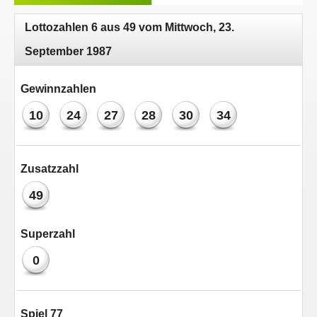
Lottozahlen 6 aus 49 vom Mittwoch, 23.
September 1987
Gewinnzahlen
10
24
27
28
30
34
Zusatzzahl
49
Superzahl
0
Spiel 77