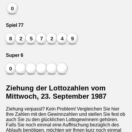
0
Spiel 77
8
2
5
7
2
4
9
Super 6
0
Ziehung der Lottozahlen vom
Mittwoch, 23. September 1987
Ziehung verpasst? Kein Problem! Vergleichen Sie hier
Ihre Zahlen mit den Gewinnzahlen und stellen Sie fest ob
auch Sie zu den glücklichen Lottogewinnern gehören.
Falls Sie noch einmal eine Auffrischung bezüglich des
Ablaufs benötigen, möchten wir Ihnen kurz noch einmal