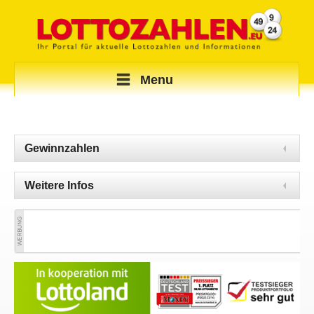
Menu
Gewinnzahlen
Weitere Infos