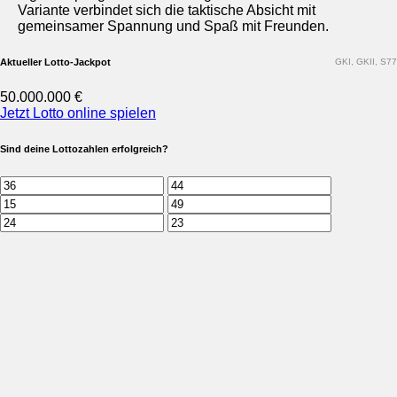
Variante verbindet sich die taktische Absicht mit
gemeinsamer Spannung und Spaß mit Freunden.
Aktueller Lotto-Jackpot
GKI, GKII, S77
50.000.000 €
Jetzt Lotto online spielen
Sind deine Lottozahlen erfolgreich?