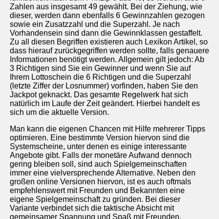
Zahlen aus insgesamt 49 gewählt. Bei der Ziehung, wie
dieser, werden dann ebenfalls 6 Gewinnzahlen gezogen
sowie ein Zusatzzahl und die Superzahl. Je nach
Vorhandensein sind dann die Gewinnklassen gestaffelt.
Zu all diesen Begriffen existieren auch Lexikon Artikel, so
dass hierauf zurückgegriffen werden sollte, falls genauere
Informationen benötigt werden. Allgemein gilt jedoch: Ab
3 Richtigen sind Sie ein Gewinner und wenn Sie auf
Ihrem Lottoschein die 6 Richtigen und die Superzahl
(letzte Ziffer der Losnummer) vorfinden, haben Sie den
Jackpot geknackt. Das gesamte Regelwerk hat sich
natürlich im Laufe der Zeit geändert. Hierbei handelt es
sich um die aktuelle Version.
Man kann die eigenen Chancen mit Hilfe mehrerer Tipps
optimieren. Eine bestimmte Version hiervon sind die
Systemscheine, unter denen es einige interessante
Angebote gibt. Falls der monetäre Aufwand dennoch
gering bleiben soll, sind auch Spielgemeinschaften
immer eine vielversprechende Alternative. Neben den
großen online Versionen hiervon, ist es auch oftmals
empfehlenswert mit Freunden und Bekannten eine
eigene Spielgemeinschaft zu gründen. Bei dieser
Variante verbindet sich die taktische Absicht mit
gemeinsamer Spannung und Spaß mit Freunden.