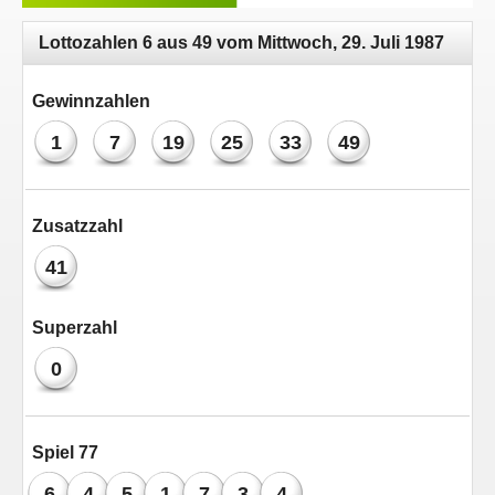
Lottozahlen 6 aus 49 vom Mittwoch, 29. Juli 1987
Gewinnzahlen
1
7
19
25
33
49
Zusatzzahl
41
Superzahl
0
Spiel 77
6
4
5
1
7
3
4