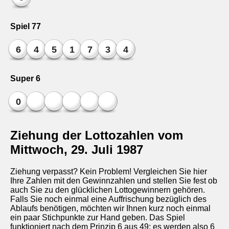
Spiel 77
6
4
5
1
7
3
4
Super 6
0
Ziehung der Lottozahlen vom
Mittwoch, 29. Juli 1987
Ziehung verpasst? Kein Problem! Vergleichen Sie hier
Ihre Zahlen mit den Gewinnzahlen und stellen Sie fest ob
auch Sie zu den glücklichen Lottogewinnern gehören.
Falls Sie noch einmal eine Auffrischung bezüglich des
Ablaufs benötigen, möchten wir Ihnen kurz noch einmal
ein paar Stichpunkte zur Hand geben. Das Spiel
funktioniert nach dem Prinzip 6 aus 49; es werden also 6