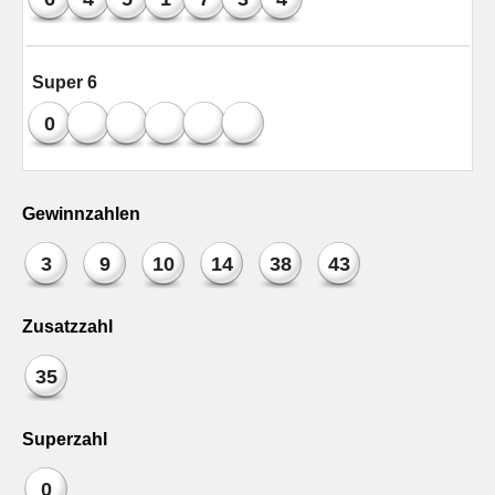
Super 6
0
Gewinnzahlen
3
9
10
14
38
43
Zusatzzahl
35
Superzahl
0