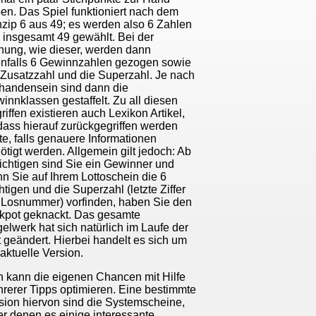
en. Das Spiel funktioniert nach dem
nzip 6 aus 49; es werden also 6 Zahlen
 insgesamt 49 gewählt. Bei der
hung, wie dieser, werden dann
nfalls 6 Gewinnzahlen gezogen sowie
 Zusatzzahl und die Superzahl. Je nach
handensein sind dann die
innklassen gestaffelt. Zu all diesen
riffen existieren auch Lexikon Artikel,
dass hierauf zurückgegriffen werden
lte, falls genauere Informationen
ötigt werden. Allgemein gilt jedoch: Ab
ichtigen sind Sie ein Gewinner und
n Sie auf Ihrem Lottoschein die 6
htigen und die Superzahl (letzte Ziffer
 Losnummer) vorfinden, haben Sie den
kpot geknackt. Das gesamte
elwerk hat sich natürlich im Laufe der
t geändert. Hierbei handelt es sich um
 aktuelle Version.
 kann die eigenen Chancen mit Hilfe
rerer Tipps optimieren. Eine bestimmte
sion hiervon sind die Systemscheine,
er denen es einige interessante