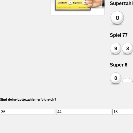
Superzahl
0
Spiel 77
9
3
Super 6
0
Sind deine Lottozahlen erfolgreich?