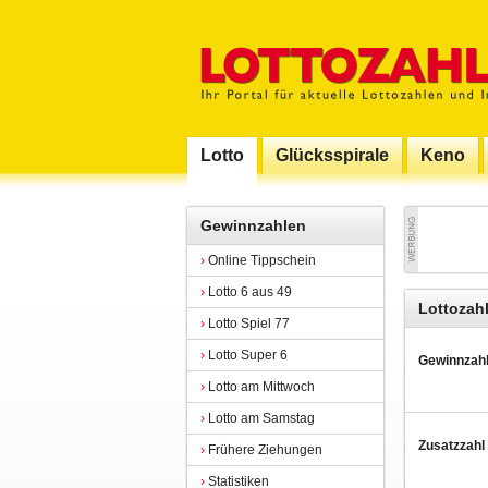
Lotto
Glücksspirale
Keno
Gewinnzahlen
›
Online Tippschein
›
Lotto 6 aus 49
Lottozah
›
Lotto Spiel 77
›
Lotto Super 6
Gewinnzah
›
Lotto am Mittwoch
›
Lotto am Samstag
Zusatzzahl
›
Frühere Ziehungen
›
Statistiken