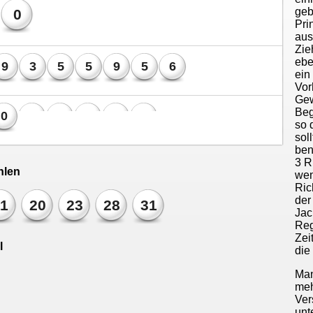
geb
0
Pri
aus
Zie
ebe
9
3
5
5
9
5
6
ein
Vor
Gew
Beg
0
so 
sol
ben
3 R
hlen
wen
Ric
der
11
20
23
28
31
Jac
Reg
Zei
l
die
Man
meh
Ver
unt