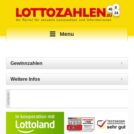
Menu
Gewinnzahlen
Weitere Infos