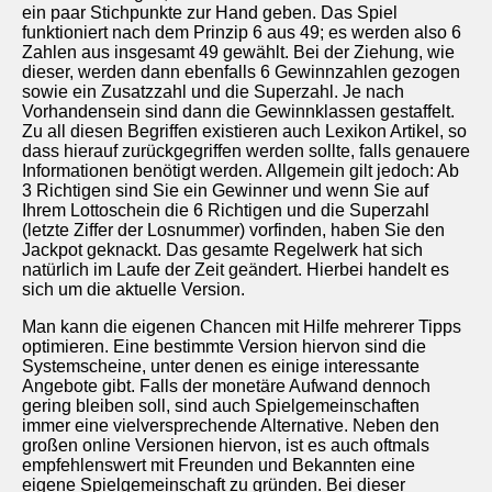
ein paar Stichpunkte zur Hand geben. Das Spiel
funktioniert nach dem Prinzip 6 aus 49; es werden also 6
Zahlen aus insgesamt 49 gewählt. Bei der Ziehung, wie
dieser, werden dann ebenfalls 6 Gewinnzahlen gezogen
sowie ein Zusatzzahl und die Superzahl. Je nach
Vorhandensein sind dann die Gewinnklassen gestaffelt.
Zu all diesen Begriffen existieren auch Lexikon Artikel, so
dass hierauf zurückgegriffen werden sollte, falls genauere
Informationen benötigt werden. Allgemein gilt jedoch: Ab
3 Richtigen sind Sie ein Gewinner und wenn Sie auf
Ihrem Lottoschein die 6 Richtigen und die Superzahl
(letzte Ziffer der Losnummer) vorfinden, haben Sie den
Jackpot geknackt. Das gesamte Regelwerk hat sich
natürlich im Laufe der Zeit geändert. Hierbei handelt es
sich um die aktuelle Version.
Man kann die eigenen Chancen mit Hilfe mehrerer Tipps
optimieren. Eine bestimmte Version hiervon sind die
Systemscheine, unter denen es einige interessante
Angebote gibt. Falls der monetäre Aufwand dennoch
gering bleiben soll, sind auch Spielgemeinschaften
immer eine vielversprechende Alternative. Neben den
großen online Versionen hiervon, ist es auch oftmals
empfehlenswert mit Freunden und Bekannten eine
eigene Spielgemeinschaft zu gründen. Bei dieser