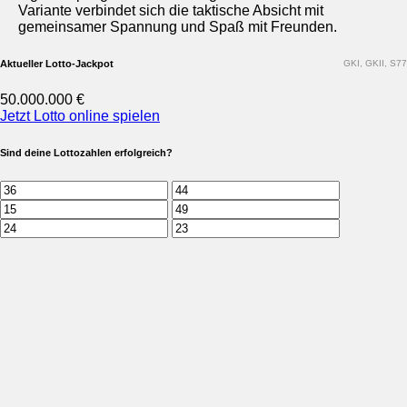
Variante verbindet sich die taktische Absicht mit
gemeinsamer Spannung und Spaß mit Freunden.
Aktueller Lotto-Jackpot
GKI, GKII, S77
50.000.000 €
Jetzt Lotto online spielen
Sind deine Lottozahlen erfolgreich?