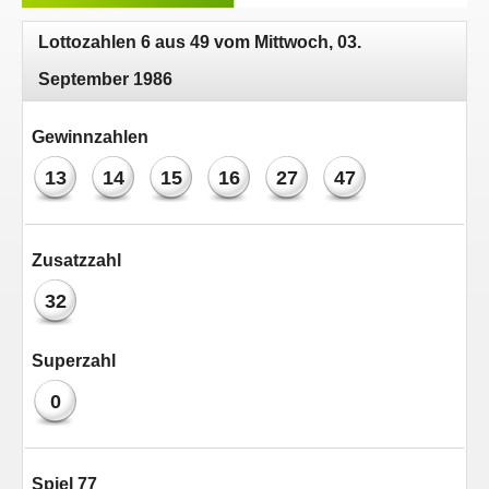
Lottozahlen 6 aus 49 vom Mittwoch, 03.
September 1986
Gewinnzahlen
13
14
15
16
27
47
Zusatzzahl
32
Superzahl
0
Spiel 77