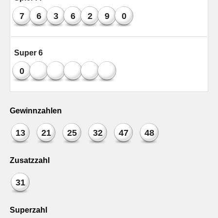
7
6
3
6
2
9
0
Super 6
0
Gewinnzahlen
13
21
25
32
47
48
Zusatzzahl
31
Superzahl