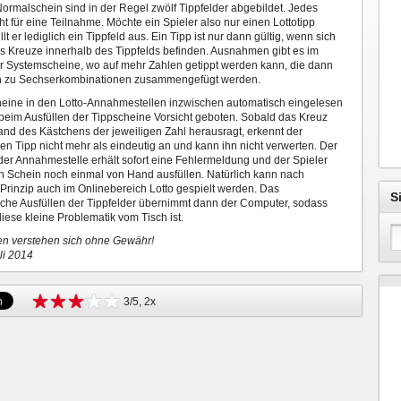
ormalschein sind in der Regel zwölf Tippfelder abgebildet. Jedes
ht für eine Teilnahme. Möchte ein Spieler also nur einen Lottotipp
lt er lediglich ein Tippfeld aus. Ein Tipp ist nur dann gültig, wenn sich
 Kreuze innerhalb des Tippfelds befinden. Ausnahmen gibt es im
 Systemscheine, wo auf mehr Zahlen getippt werden kann, die dann
h zu Sechserkombinationen zusammengefügt werden.
eine in den Lotto-Annahmestellen inzwischen automatisch eingelesen
 beim Ausfüllen der Tippscheine Vorsicht geboten. Sobald das Kreuz
nd des Kästchens der jeweiligen Zahl herausragt, erkennt der
n Tipp nicht mehr als eindeutig an und kann ihn nicht verwerten. Der
 der Annahmestelle erhält sofort eine Fehlermeldung und der Spieler
 Schein noch einmal von Hand ausfüllen. Natürlich kann nach
rinzip auch im Onlinebereich Lotto gespielt werden. Das
S
iche Ausfüllen der Tippfelder übernimmt dann der Computer, sodass
iese kleine Problematik vom Tisch ist.
en verstehen sich ohne Gewähr!
li 2014
3
/5,
2
x