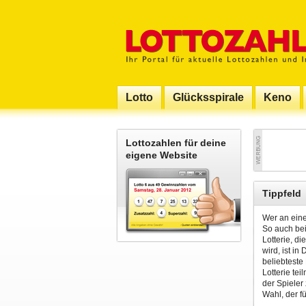
Lotto
Glücksspirale
Keno
Lottozahlen für deine
eigene Website
Tippfeld
Wer an eine
So auch bei
Lotterie, d
wird, ist i
beliebteste
Lotterie te
der Spiele
Wahl, der f