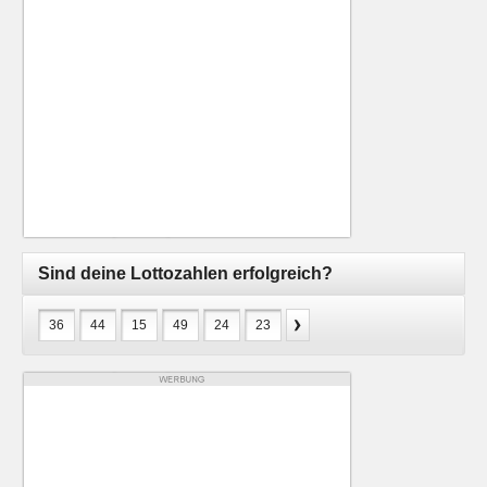
Sind deine Lottozahlen erfolgreich?